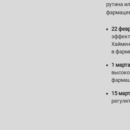
рутина и
фармацев
22 фев
эффект
Хаймен
в фарм
1 март
высоко
фармац
15 мар
регулят