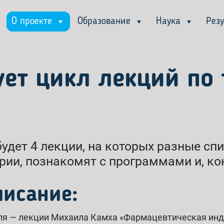
О проекте
Образование
Наука
Рез
ует цикл лекций по
будет 4 лекции, на которых разные с
рии, познакомят с программами и, кон
писание:
ля — лекции Михаила Камха «Фармацевтическая инд