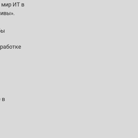
 мир ИТ в
тивы».
бы
зработке
 в