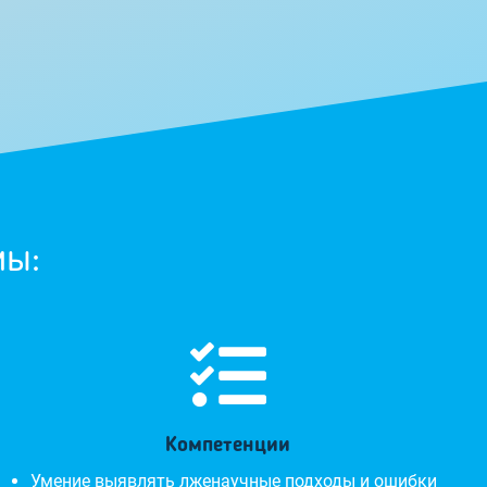
мы:

Компетенции
Умение выявлять лженаучные подходы и ошибки