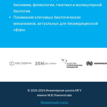
биохимии, физиологии, генетике и молекулярной
биологии.
Понимание ключевых биологических
механизмов, актуальных для биомедицинской
сферы.
© 2026-2024 Инженерная школа МГУ
имени М.В.Ломоносова
Фирменный стиль