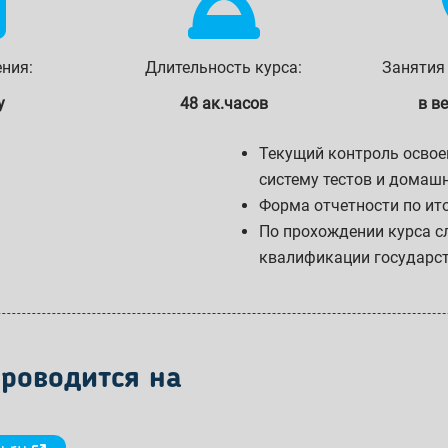
ния:
Длительность курса:
Занятия 
у
48 ак.часов
в в
Текущий контроль освое
систему тестов и домашн
Форма отчетности по ито
По прохождении курса с
квалификации государст
роводится на