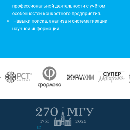
профессиональной деятельности с учётом
особенностей конкретного предприятия.
Навыки поиска, анализа и систематизации
научной информации.