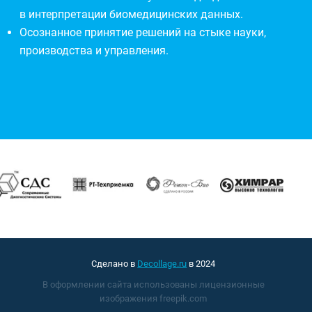
в интерпретации биомедицинских данных.
Осознанное принятие решений на стыке науки,
производства и управления.
Сделано в
Decollage.ru
в 2024
В оформлении сайта использованы лицензионные
изображения freepik.com