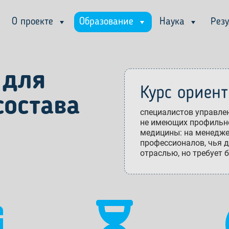
О проекте
Образование
Наука
Рез
 для
Курс ориен
состава
специалистов управле
не имеющих профильно
медицины: на менедже
профессионалов, чья 
отраслью, но требует 

