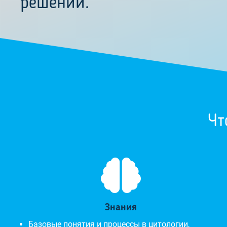
решений.
Чт

Знания
Базовые понятия и процессы в цитологии,