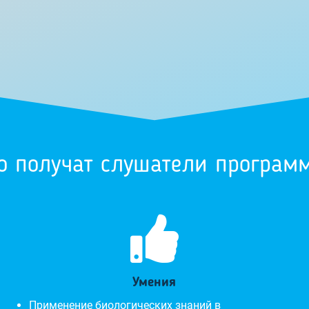
о получат слушатели програм

Умения
Применение биологических знаний в