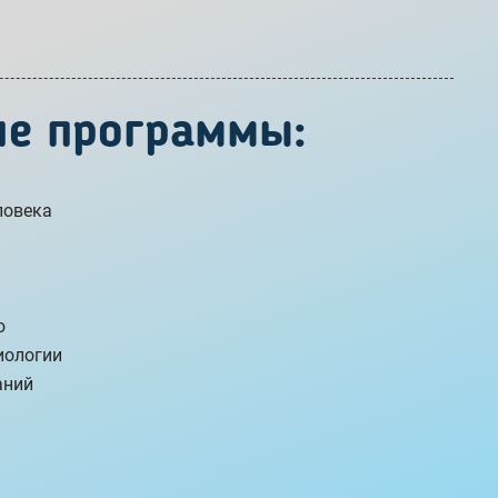
ие программы:
ловека
ю
иологии
аний