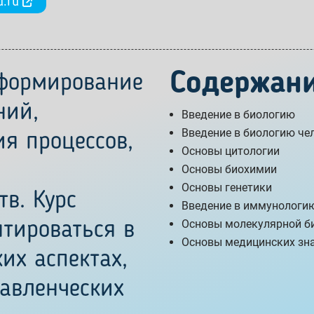
u.ru
Содержан
ормирование
ний,
Введение в биологию
Введение в биологию че
я процессов,
Основы цитологии
Основы биохимии
Основы генетики
в. Курс
Введение в иммунологи
Основы молекулярной б
тироваться в
Основы медицинских зн
их аспектах,
авленческих