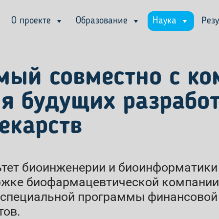
О проекте
Образование
Наука
Рез
мый совместно с к
ля будущих разрабо
екарств
тет биоинженерии и биоинформатики
жке биофармацевтической компании
 специальной программы финансовой
тов.