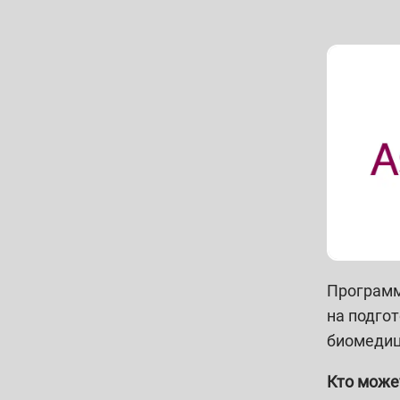
Программ
на подго
биомедиц
Кто може