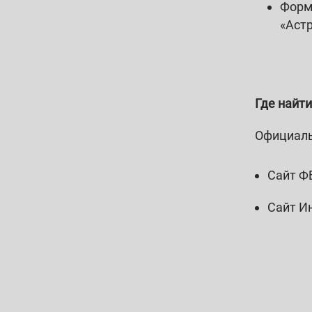
Форм
«Аст
Где найт
Официаль
Сайт Ф
Сайт И