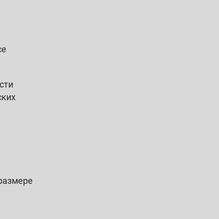
се
сти
ских
 размере