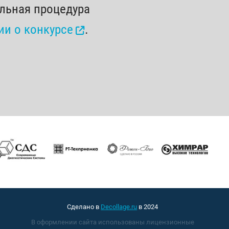
альная процедура
и о конкурсе
.
Сделано в
Decollage.ru
в 2024
В оформлении сайта использованы лицензионные