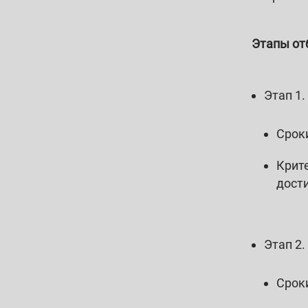
Этапы от
Этап 1
Сроки
Крит
дост
Этап 2
Сроки