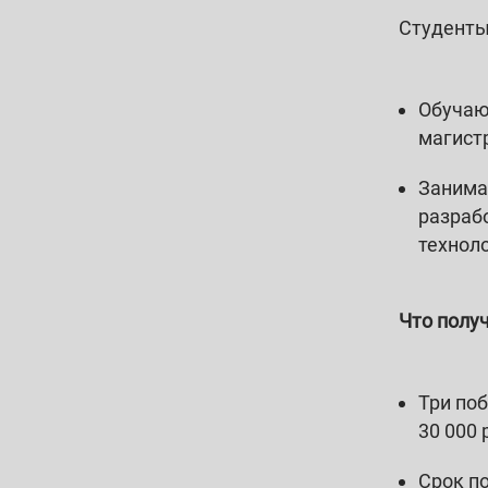
Студенты
Обучают
магист
Занима
разраб
техноло
Что полу
Три по
30 000 
Срок по